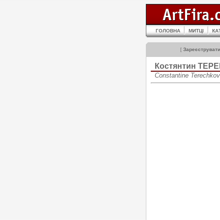
ГОЛОВНА
МИТЦІ
КА
[
Зареєструват
Костянтин ТЕР
Constantine Terechko