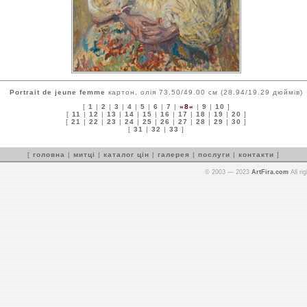
Portrait de jeune femme
картон, олія 73.50/49.00 см (28.94/19.29 дюймів)
[
1
|
2
|
3
|
4
|
5
|
6
|
7
|
»8«
|
9
|
10
]
[
11
|
12
|
13
|
14
|
15
|
16
|
17
|
18
|
19
|
20
]
[
21
|
22
|
23
|
24
|
25
|
26
|
27
|
28
|
29
|
30
]
[
31
|
32
|
33
]
[
головна
|
митці
|
каталог цін
|
галерея
|
послуги
|
контакти
]
© 2003 — 2023
ArtFira.com
All ri