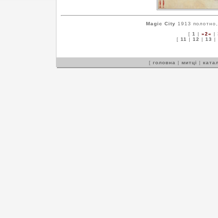
Magic City
1913 полотно, 
[
1
|
»2«
|
[
11
|
12
|
13
|
[
головна
|
митці
|
катал