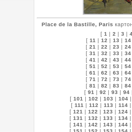
Place de la Bastille, Paris
картон
[
1
|
2
|
3
|
[
11
|
12
|
13
|
14
[
21
|
22
|
23
|
24
[
31
|
32
|
33
|
34
[
41
|
42
|
43
|
44
[
51
|
52
|
53
|
54
[
61
|
62
|
63
|
64
[
71
|
72
|
73
|
74
[
81
|
82
|
83
|
84
[
91
|
92
|
93
|
94
[
101
|
102
|
103
|
104
[
111
|
112
|
113
|
114
[
121
|
122
|
123
|
124
[
131
|
132
|
133
|
134
[
141
|
142
|
143
|
144
[
151
|
152
|
153
|
154