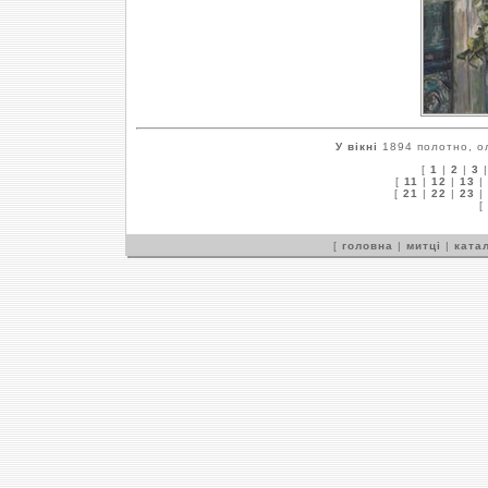
У вікні
1894 полотно, ол
[
1
|
2
|
3
[
11
|
12
|
13
|
[
21
|
22
|
23
|
[
[
головна
|
митці
|
катал