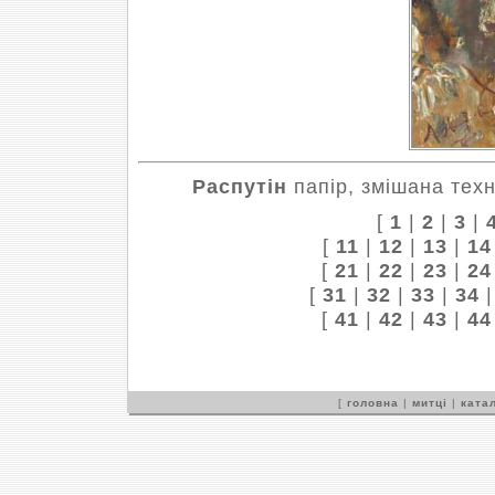
Распутін
папір, змішана техн
[
1
|
2
|
3
|
[
11
|
12
|
13
|
14
[
21
|
22
|
23
|
24
[
31
|
32
|
33
|
34
[
41
|
42
|
43
|
44
[
головна
|
митці
|
катал