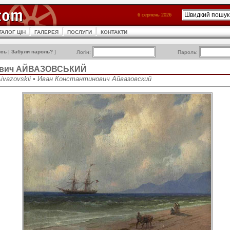
6 серпень 2026
ТАЛОГ ЦІН
ГАЛЕРЕЯ
ПОСЛУГИ
КОНТАКТИ
ись
|
Забули пароль?
]
Логін:
Пароль:
нович АЙВАЗОВСЬКИЙ
 Aivazovskii • Иван Константинович Айвазовский