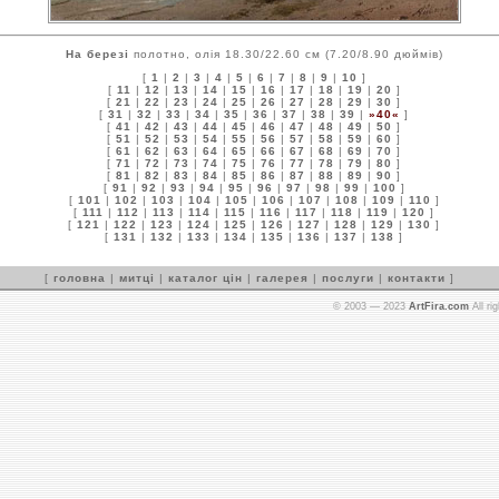
На березі
полотно, олія 18.30/22.60 см (7.20/8.90 дюймів)
[
1
|
2
|
3
|
4
|
5
|
6
|
7
|
8
|
9
|
10
]
[
11
|
12
|
13
|
14
|
15
|
16
|
17
|
18
|
19
|
20
]
[
21
|
22
|
23
|
24
|
25
|
26
|
27
|
28
|
29
|
30
]
[
31
|
32
|
33
|
34
|
35
|
36
|
37
|
38
|
39
|
»40«
]
[
41
|
42
|
43
|
44
|
45
|
46
|
47
|
48
|
49
|
50
]
[
51
|
52
|
53
|
54
|
55
|
56
|
57
|
58
|
59
|
60
]
[
61
|
62
|
63
|
64
|
65
|
66
|
67
|
68
|
69
|
70
]
[
71
|
72
|
73
|
74
|
75
|
76
|
77
|
78
|
79
|
80
]
[
81
|
82
|
83
|
84
|
85
|
86
|
87
|
88
|
89
|
90
]
[
91
|
92
|
93
|
94
|
95
|
96
|
97
|
98
|
99
|
100
]
[
101
|
102
|
103
|
104
|
105
|
106
|
107
|
108
|
109
|
110
]
[
111
|
112
|
113
|
114
|
115
|
116
|
117
|
118
|
119
|
120
]
[
121
|
122
|
123
|
124
|
125
|
126
|
127
|
128
|
129
|
130
]
[
131
|
132
|
133
|
134
|
135
|
136
|
137
|
138
]
[
головна
|
митці
|
каталог цін
|
галерея
|
послуги
|
контакти
]
© 2003 — 2023
ArtFira.com
All ri