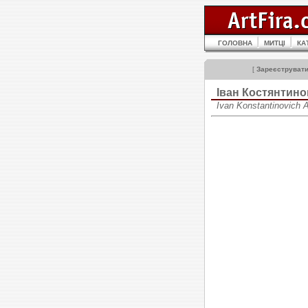
ГОЛОВНА
МИТЦІ
КА
[
Зареєструват
Іван Костянти
Ivan Konstantinovich