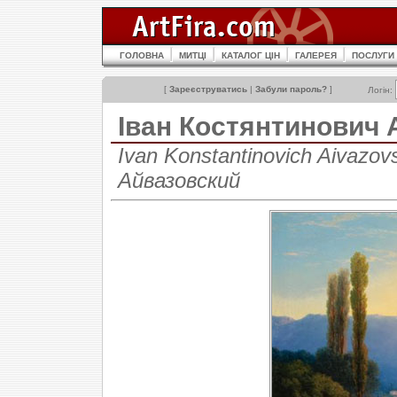
ГОЛОВНА
МИТЦІ
КАТАЛОГ ЦІН
ГАЛЕРЕЯ
ПОСЛУГИ
[
Зареєструватись
|
Забули пароль?
]
Логін:
Іван Костянтинови
Ivan Konstantinovich Aivazo
Айвазовский