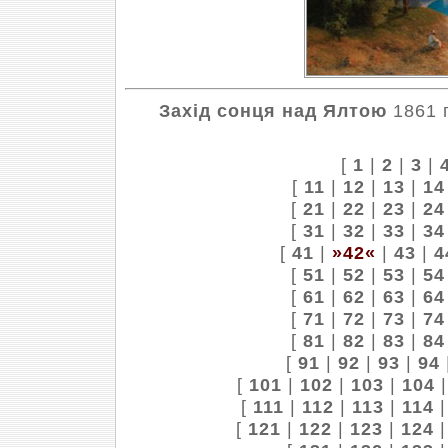
Захід сонця над Ялтою
1861 п
[
1
|
2
|
3
|
[
11
|
12
|
13
|
14
[
21
|
22
|
23
|
24
[
31
|
32
|
33
|
34
[
41
|
»42«
|
43
|
4
[
51
|
52
|
53
|
54
[
61
|
62
|
63
|
64
[
71
|
72
|
73
|
74
[
81
|
82
|
83
|
84
[
91
|
92
|
93
|
94
[
101
|
102
|
103
|
104
[
111
|
112
|
113
|
114
[
121
|
122
|
123
|
124