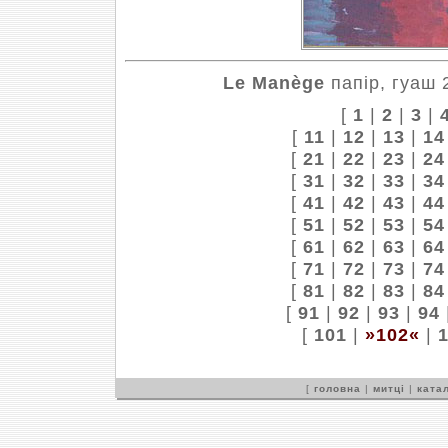
Le Manège
папір, гуаш 
[
1
|
2
|
3
|
[
11
|
12
|
13
|
14
[
21
|
22
|
23
|
24
[
31
|
32
|
33
|
34
[
41
|
42
|
43
|
44
[
51
|
52
|
53
|
54
[
61
|
62
|
63
|
64
[
71
|
72
|
73
|
74
[
81
|
82
|
83
|
84
[
91
|
92
|
93
|
94
[
101
|
»102«
|
[
головна
|
митці
|
катал