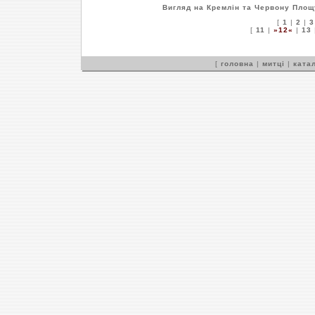
Вигляд на Кремлін та Червону Площ
[
1
|
2
|
3
[
11
|
»12«
|
13
[
головна
|
митці
|
катал