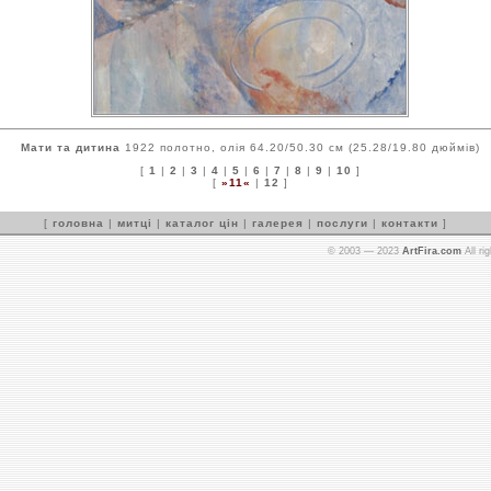
Мати та дитина
1922 полотно, олія 64.20/50.30 см (25.28/19.80 дюймів)
[
1
|
2
|
3
|
4
|
5
|
6
|
7
|
8
|
9
|
10
]
[
»11«
|
12
]
[
головна
|
митці
|
каталог цін
|
галерея
|
послуги
|
контакти
]
© 2003 — 2023
ArtFira.com
All ri