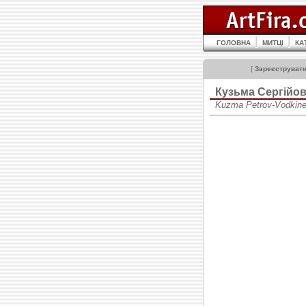
ГОЛОВНА
МИТЦІ
КА
[
Зареєструват
Кузьма Сергійо
Kuzma Petrov-Vodkin