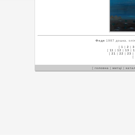
Федя
1987 дошка, олія
[
1
|
2
|
3
[
11
|
12
|
13
|
1
[
21
|
22
|
23
|
[
[
головна
|
митці
|
катал