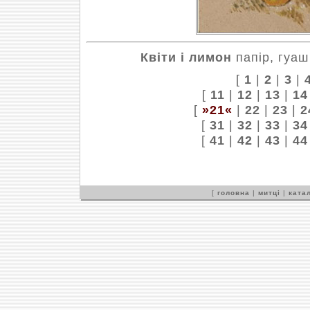
Квіти і лимон
папір, гуаш
[
1
|
2
|
3
|
[
11
|
12
|
13
|
14
[
»21«
|
22
|
23
|
2
[
31
|
32
|
33
|
34
[
41
|
42
|
43
|
44
[
головна
|
митці
|
катал