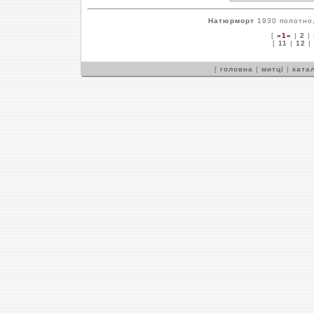
Натюрморт
1930 полотно,
[
»1«
|
2
|
[
11
|
12
|
[
головна
|
митці
|
катал