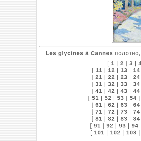
Les glycines à Cannes
полотно, 
[
1
|
2
|
3
|
[
11
|
12
|
13
|
14
[
21
|
22
|
23
|
24
[
31
|
32
|
33
|
34
[
41
|
42
|
43
|
44
[
51
|
52
|
53
|
54
[
61
|
62
|
63
|
64
[
71
|
72
|
73
|
74
[
81
|
82
|
83
|
84
[
91
|
92
|
93
|
94
[
101
|
102
|
103