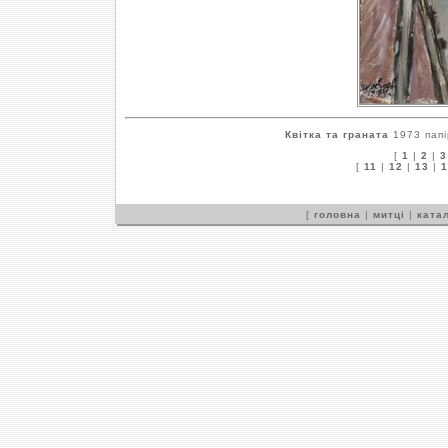
Квітка та граната
1973 папі
[
1
|
2
|
3
[
11
|
12
|
13
|
1
[
головна
|
митці
|
катал