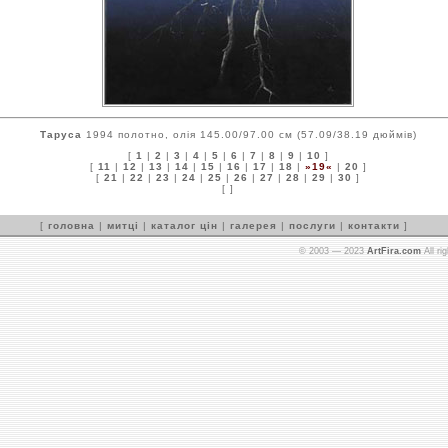
Таруса
1994 полотно, олія 145.00/97.00 см (57.09/38.19 дюймів)
[
1
|
2
|
3
|
4
|
5
|
6
|
7
|
8
|
9
|
10
]
[
11
|
12
|
13
|
14
|
15
|
16
|
17
|
18
|
»19«
|
20
]
[
21
|
22
|
23
|
24
|
25
|
26
|
27
|
28
|
29
|
30
]
[ ]
[
головна
|
митці
|
каталог цін
|
галерея
|
послуги
|
контакти
]
© 2003 — 2023
ArtFira.com
All ri