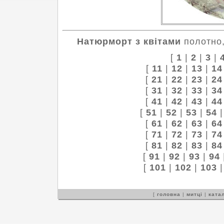
Натюрморт з квітами
полотно,
[
1
|
2
|
3
|
[
11
|
12
|
13
|
14
[
21
|
22
|
23
|
24
[
31
|
32
|
33
|
34
[
41
|
42
|
43
|
44
[
51
|
52
|
53
|
54
[
61
|
62
|
63
|
64
[
71
|
72
|
73
|
74
[
81
|
82
|
83
|
84
[
91
|
92
|
93
|
94
[
101
|
102
|
103
[
головна
|
митці
|
катал