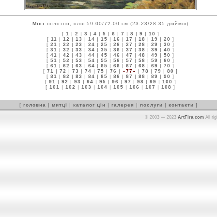
Міст
полотно, олія 59.00/72.00 см (23.23/28.35 дюймів)
[
1
|
2
|
3
|
4
|
5
|
6
|
7
|
8
|
9
|
10
]
[
11
|
12
|
13
|
14
|
15
|
16
|
17
|
18
|
19
|
20
]
[
21
|
22
|
23
|
24
|
25
|
26
|
27
|
28
|
29
|
30
]
[
31
|
32
|
33
|
34
|
35
|
36
|
37
|
38
|
39
|
40
]
[
41
|
42
|
43
|
44
|
45
|
46
|
47
|
48
|
49
|
50
]
[
51
|
52
|
53
|
54
|
55
|
56
|
57
|
58
|
59
|
60
]
[
61
|
62
|
63
|
64
|
65
|
66
|
67
|
68
|
69
|
70
]
[
71
|
72
|
73
|
74
|
75
|
76
|
»77«
|
78
|
79
|
80
]
[
81
|
82
|
83
|
84
|
85
|
86
|
87
|
88
|
89
|
90
]
[
91
|
92
|
93
|
94
|
95
|
96
|
97
|
98
|
99
|
100
]
[
101
|
102
|
103
|
104
|
105
|
106
|
107
|
108
]
[
головна
|
митці
|
каталог цін
|
галерея
|
послуги
|
контакти
]
© 2003 — 2023
ArtFira.com
All ri