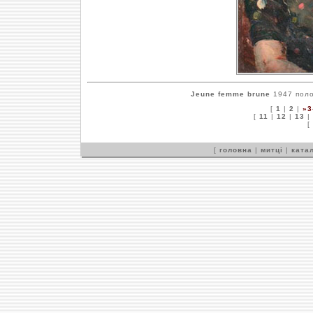
Jeune femme brune
1947 полот
[
1
|
2
|
»3
[
11
|
12
|
13
|
[
[
головна
|
митці
|
катал