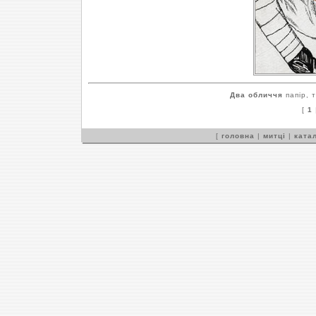
Два обличчя
папір, 
[
1
[
головна
|
митці
|
катал