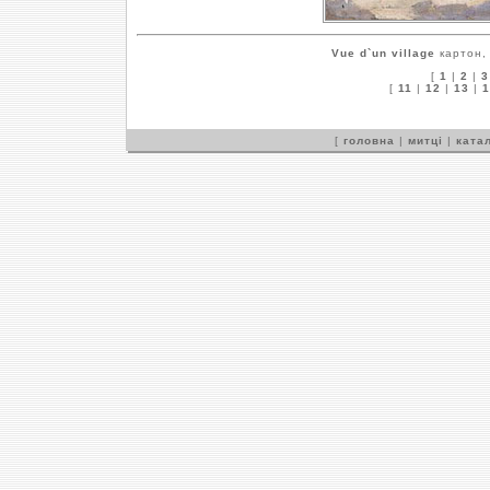
Vue d`un village
картон, 
[
1
|
2
|
3
[
11
|
12
|
13
|
1
[
головна
|
митці
|
катал