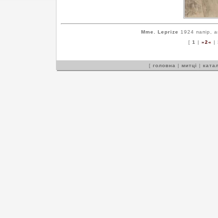
Mme. Leprize
1924 папір, а
[
1
|
»2«
|
[
головна
|
митці
|
катал