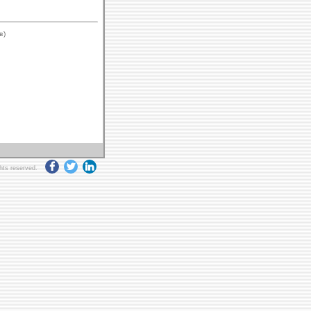
в)
ghts reserved.