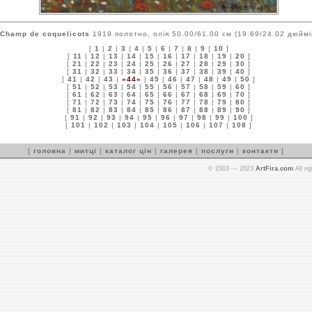
Champ de coquelicots
1919 полотно, олія 50.00/61.00 см (19.69/24.02 дюймі
[
1
|
2
|
3
|
4
|
5
|
6
|
7
|
8
|
9
|
10
]
[
11
|
12
|
13
|
14
|
15
|
16
|
17
|
18
|
19
|
20
]
[
21
|
22
|
23
|
24
|
25
|
26
|
27
|
28
|
29
|
30
]
[
31
|
32
|
33
|
34
|
35
|
36
|
37
|
38
|
39
|
40
]
[
41
|
42
|
43
|
»44«
|
45
|
46
|
47
|
48
|
49
|
50
]
[
51
|
52
|
53
|
54
|
55
|
56
|
57
|
58
|
59
|
60
]
[
61
|
62
|
63
|
64
|
65
|
66
|
67
|
68
|
69
|
70
]
[
71
|
72
|
73
|
74
|
75
|
76
|
77
|
78
|
79
|
80
]
[
81
|
82
|
83
|
84
|
85
|
86
|
87
|
88
|
89
|
90
]
[
91
|
92
|
93
|
94
|
95
|
96
|
97
|
98
|
99
|
100
]
[
101
|
102
|
103
|
104
|
105
|
106
|
107
|
108
]
[
головна
|
митці
|
каталог цін
|
галерея
|
послуги
|
контакти
]
© 2003 — 2023
ArtFira.com
All ri