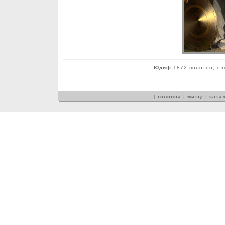
Юдиф
1872 полотно, олі
[
головна
|
митці
|
катал