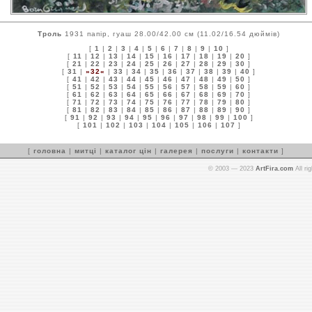
Троль
1931 папір, гуаш 28.00/42.00 см (11.02/16.54 дюймів)
[
1
|
2
|
3
|
4
|
5
|
6
|
7
|
8
|
9
|
10
]
[
11
|
12
|
13
|
14
|
15
|
16
|
17
|
18
|
19
|
20
]
[
21
|
22
|
23
|
24
|
25
|
26
|
27
|
28
|
29
|
30
]
[
31
|
»32«
|
33
|
34
|
35
|
36
|
37
|
38
|
39
|
40
]
[
41
|
42
|
43
|
44
|
45
|
46
|
47
|
48
|
49
|
50
]
[
51
|
52
|
53
|
54
|
55
|
56
|
57
|
58
|
59
|
60
]
[
61
|
62
|
63
|
64
|
65
|
66
|
67
|
68
|
69
|
70
]
[
71
|
72
|
73
|
74
|
75
|
76
|
77
|
78
|
79
|
80
]
[
81
|
82
|
83
|
84
|
85
|
86
|
87
|
88
|
89
|
90
]
[
91
|
92
|
93
|
94
|
95
|
96
|
97
|
98
|
99
|
100
]
[
101
|
102
|
103
|
104
|
105
|
106
|
107
]
[
головна
|
митці
|
каталог цін
|
галерея
|
послуги
|
контакти
]
© 2003 — 2023
ArtFira.com
All ri