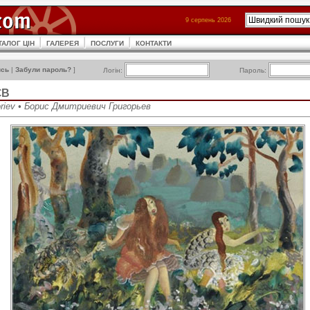
9 серпень 2026
ТАЛОГ ЦІН
ГАЛЕРЕЯ
ПОСЛУГИ
КОНТАКТИ
ись
|
Забули пароль?
]
Логін:
Пароль:
ЄВ
goriev • Борис Дмитриевич Григорьев