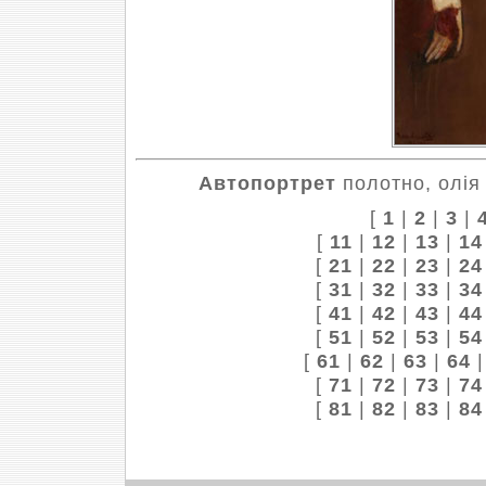
Автопортрет
полотно, олія 
[
1
|
2
|
3
|
[
11
|
12
|
13
|
14
[
21
|
22
|
23
|
24
[
31
|
32
|
33
|
34
[
41
|
42
|
43
|
44
[
51
|
52
|
53
|
54
[
61
|
62
|
63
|
64
[
71
|
72
|
73
|
74
[
81
|
82
|
83
|
84