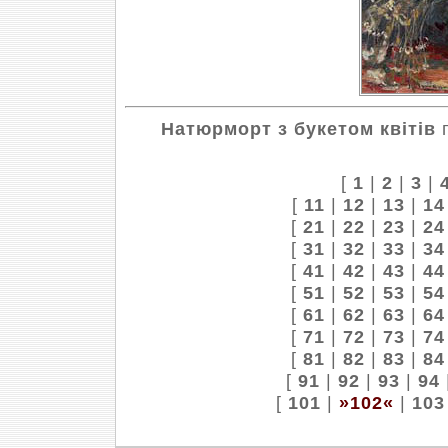
Натюрморт з букетом квітів
п
[
1
|
2
|
3
|
[
11
|
12
|
13
|
14
[
21
|
22
|
23
|
24
[
31
|
32
|
33
|
34
[
41
|
42
|
43
|
44
[
51
|
52
|
53
|
54
[
61
|
62
|
63
|
64
[
71
|
72
|
73
|
74
[
81
|
82
|
83
|
84
[
91
|
92
|
93
|
94
[
101
|
»102«
|
103