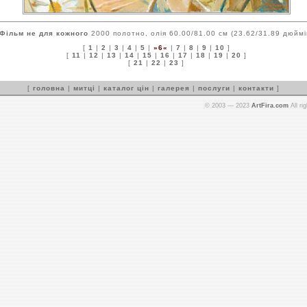
Фільм не для кожного
2000 полотно, олія 60.00/81.00 см (23.62/31.89 дюймі
[
1
|
2
|
3
|
4
|
5
|
»6«
|
7
|
8
|
9
|
10
]
[
11
|
12
|
13
|
14
|
15
|
16
|
17
|
18
|
19
|
20
]
[
21
|
22
|
23
]
[
головна
|
митці
|
каталог цін
|
галерея
|
послуги
|
контакти
]
© 2003 — 2023
ArtFira.com
All ri