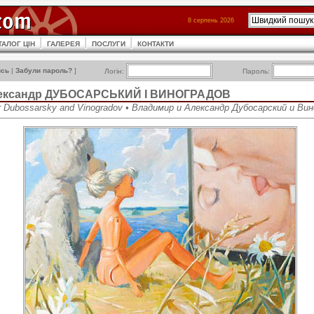
8 серпень 2026
ТАЛОГ ЦІН
ГАЛЕРЕЯ
ПОСЛУГИ
КОНТАКТИ
ись
|
Забули пароль?
]
Логін:
Пароль:
лександр ДУБОСАРСЬКИЙ І ВИНОГРАДОВ
er Dubossarsky and Vinogradov • Владимир и Александр Дубосарский и Ви