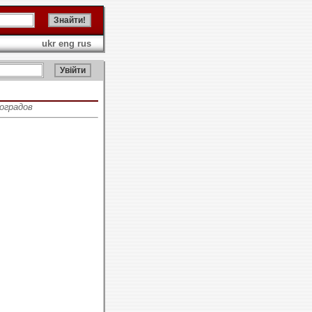
ukr
eng
rus
ноградов