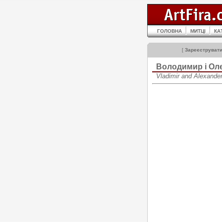
ГОЛОВНА
МИТЦІ
КА
[
Зареєструват
Володимир і О
Vladimir and Alexand